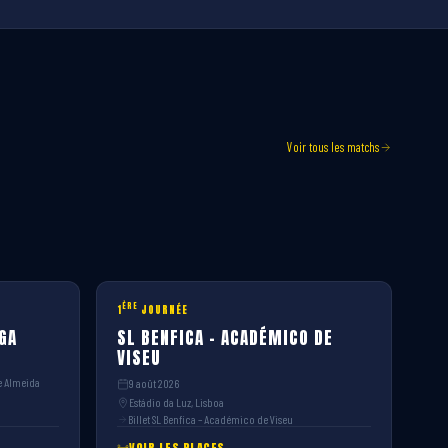
Voir tous les matchs
ÈRE
1
JOURNÉE
GA
SL BENFICA – ACADÉMICO DE
VISEU
e Almeida
9 août 2026
Estádio da Luz, Lisboa
Billet SL Benfica – Académico de Viseu