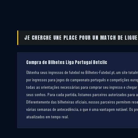
JE CHERCHE UNE PLACE POUR UN MATCH DE LIGUE
Compra de Bilhetes Liga Portugal Betclic
Obtenha seus ingressos de futebol no Bilhetes-Futebol.pt, um site total
por ingressos para jogos do campeonato português e competições euro
todas as orientações necessárias para comprar seu ingresso e chegar a
seus sonhos. Para cada partida, listamos parceiros autorizados para a
Diferentemente das bilheteiras oficiais, nossos parceiros permitem re
várias semanas de antecedência, o que é uma vantagem notável. Os pr
atualizados em tempo real.