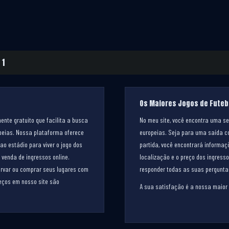
 1
Os Maiores Jogos de Futeb
mente gratuito que facilita a busca
No meu site, você encontra uma s
peias. Nossa plataforma oferece
europeias. Seja para uma saída c
o estádio para viver o jogo dos
partida, você encontrará informa
 venda de ingressos online.
localização e o preço dos ingress
servar ou comprar seus lugares com
responder todas as suas perguntas
eços em nosso site são
A sua satisfação é a nossa maior 