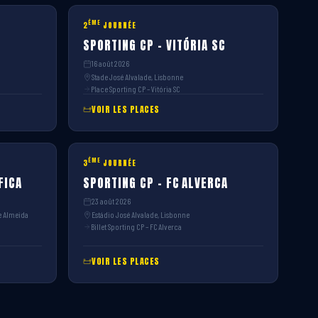
ÈME
2
JOURNÉE
SPORTING CP – VITÓRIA SC
16 août 2026
Stade José Alvalade, Lisbonne
Place Sporting CP – Vitória SC
VOIR LES PLACES
ÈME
3
JOURNÉE
FICA
SPORTING CP – FC ALVERCA
23 août 2026
e Almeida
Estádio José Alvalade, Lisbonne
Billet Sporting CP – FC Alverca
VOIR LES PLACES