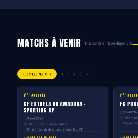
MATCHS À VENIR
Triés par date · Places disponibles
TOUS LES MATCHS
1
2
3
ÈRE
ÈRE
1
JOURNÉE
1
JOURN
CF ESTRELA DA AMADORA –
FC PORT
SPORTING CP
9 août 202
Estádio do
9 août 2026
Place FC Po
Estádio José Gomes, Amadora
Billet CF Estrela da Amadora – Sporting CP