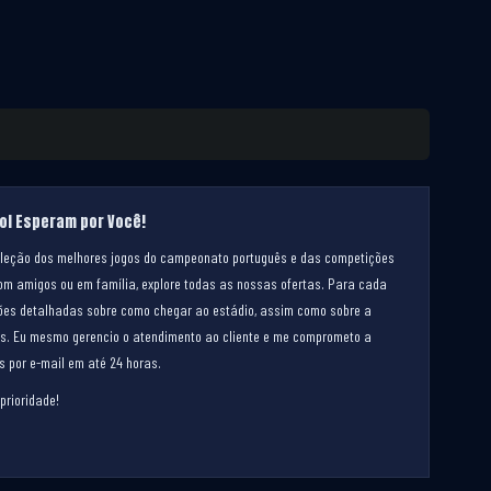
ol Esperam por Você!
eleção dos melhores jogos do campeonato português e das competições
om amigos ou em família, explore todas as nossas ofertas. Para cada
ções detalhadas sobre como chegar ao estádio, assim como sobre a
os. Eu mesmo gerencio o atendimento ao cliente e me comprometo a
 por e-mail em até 24 horas.
prioridade!