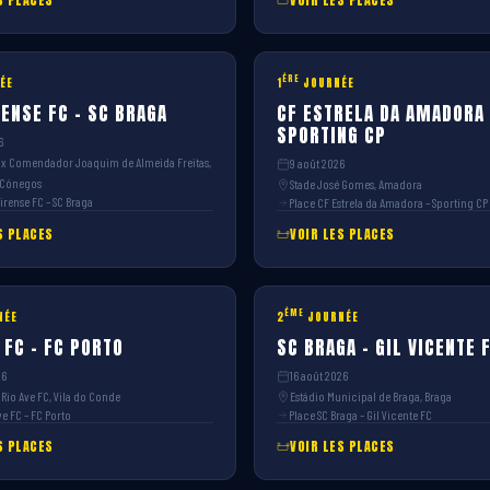
S PLACES
VOIR LES PLACES
ÈRE
ÉE
1
JOURNÉE
ENSE FC – SC BRAGA
CF ESTRELA DA AMADORA 
SPORTING CP
6
ux Comendador Joaquim de Almeida Freitas,
9 août 2026
 Cónegos
Stade José Gomes, Amadora
irense FC – SC Braga
Place CF Estrela da Amadora – Sporting CP
S PLACES
VOIR LES PLACES
ÈME
NÉE
2
JOURNÉE
 FC – FC PORTO
SC BRAGA – GIL VICENTE 
26
16 août 2026
 Rio Ave FC, Vila do Conde
Estádio Municipal de Braga, Braga
Ave FC – FC Porto
Place SC Braga – Gil Vicente FC
S PLACES
VOIR LES PLACES