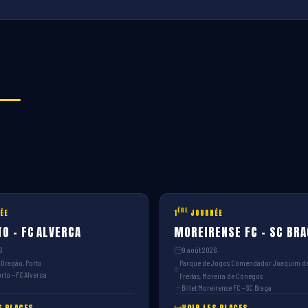
ÈRE
ÉE
1
JOURNÉE
O – FC ALVERCA
MOREIRENSE FC – SC BRA
6
9 août 2026
 Dragão, Porto
Parque de Jogos Comendador Joaquim d
rto – FC Alverca
Freitas, Moreira de Cónegos
Billet Moreirense FC – SC Braga