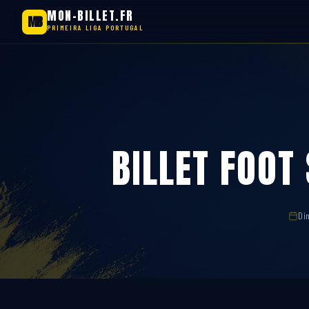
MON-BILLET.FR
MB
PRIMEIRA LIGA PORTUGAL
Aller
au
contenu
BILLET FOOT
Di