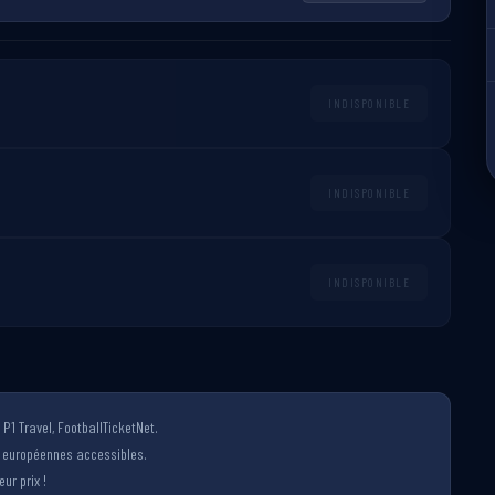
INDISPONIBLE
INDISPONIBLE
INDISPONIBLE
P1 Travel, FootballTicketNet.
s européennes accessibles.
ur prix !