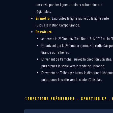
desservie par des lignes urbaines, suburbaines et
régionales.
En métro
: Empruntez la ligne jaune ou la ligne verte
jusqu’à la station Campo Grande.
En voiture
:
Accès via la 2ª Circular, l’Eixo Norte-Sul, l’IC19 ou la C
En arrivant par la 2ª Circular : prenez la sortie Campo
Grande ou Telheiras.
En venant de Carriche : suivez la direction Odivelas,
puis prenez la sortie vers le stade de Lisbonne.
En venant de Telheiras : suivez la direction Lisbonne
puis prenez la sortie vers le stade d’Odivelas.
QUESTIONS FRÉQUENTES — SPORTING CP – 