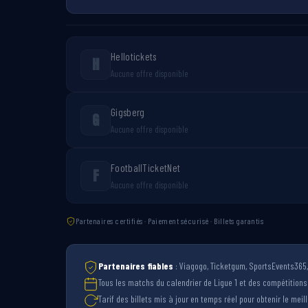
Hellotickets
H
Aucune offre disponible
Gigsberg
G
Aucune offre disponible
FootballTicketNet
F
Aucune offre disponible
Partenaires certifiés · Paiement sécurisé · Billets garantis
Partenaires fiables
: Viagogo, Ticketgum, SportsEvents365, 
Tous les matchs du calendrier de Ligue 1 et des compétition
Tarif des billets mis à jour en temps réel pour obtenir le meille