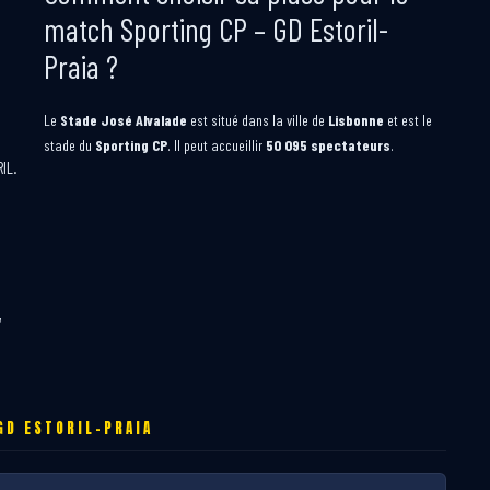
match Sporting CP – GD Estoril-
Praia ?
Le
Stade José Alvalade
est situé dans la ville de
Lisbonne
et est le
stade du
Sporting CP
. Il peut accueillir
50 095 spectateurs
.
RIL.
,
GD ESTORIL-PRAIA