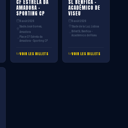
CF ESTRELA DA
SL BENFICA –
AMADORA –
ACADÉMICO DE
SPORTING CP
VISEU
9 août 2026
9 août 2026
Stade José Gomes,
Stade de la Luz, Lisboa
Billet SL Benfica –
Amadora
Académico de Viseu
Place CF Estrela da
Amadora – Sporting CP
VOIR LES BILLETS
VOIR LES BILLETS