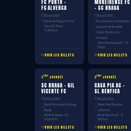
FC PORTO –
MOREIRENSE FC
FC ALVERCA
– SC BRAGA
9 août 2026
9 août 2026
Stade du Dragon, Porto
Parc de Jeux Comendador
Place FC Porto –
Joaquim de Almeida
FC Alverca
Freitas, Moreira de
Cónegos
Place Moreirense FC – SC
Braga
VOIR LES BILLETS
VOIR LES BILLETS
ÈME
ÈME
2
JOURNÉE
2
JOURNÉE
SC BRAGA – GIL
CASA PIA AC –
VICENTE FC
SL BENFICA
16 août 2026
16 août 2026
Stade Municipal de Braga,
Stade Pina Manique,
Braga
Lisbonne
Billet SC Braga – Gil
Billet Casa Pia AC – SL
Vicente FC
Benfica
VOIR LES BILLETS
VOIR LES BILLETS