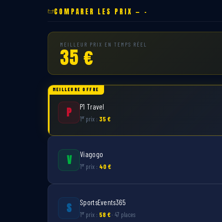
COMPARER LES PRIX — -
MEILLEUR PRIX EN TEMPS RÉEL
35 €
MEILLEURE OFFRE
P1 Travel
P
er
1
prix :
35 €
Viagogo
V
er
1
prix :
40 €
SportsEvents365
S
er
1
prix :
58 €
· 47 places