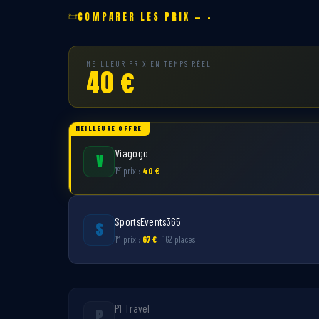
COMPARER LES PRIX — -
MEILLEUR PRIX EN TEMPS RÉEL
40 €
MEILLEURE OFFRE
Viagogo
V
er
1
prix :
40 €
SportsEvents365
S
er
1
prix :
67 €
· 162 places
P1 Travel
P