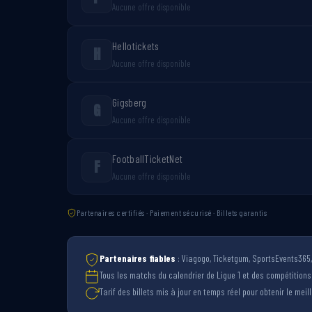
Aucune offre disponible
Hellotickets
H
Aucune offre disponible
Gigsberg
G
Aucune offre disponible
FootballTicketNet
F
Aucune offre disponible
Partenaires certifiés · Paiement sécurisé · Billets garantis
Partenaires fiables
: Viagogo, Ticketgum, SportsEvents365, 
Tous les matchs du calendrier de Ligue 1 et des compétition
Tarif des billets mis à jour en temps réel pour obtenir le meille