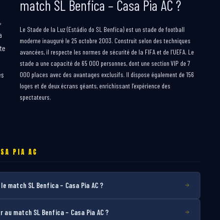
match SL Benfica – Casa Pia AC ?
,
Le Stade de la Luz (Estádio do SL Benfica) est un stade de football
a
moderne inauguré le 25 octobre 2003. Construit selon des techniques
ête
avancées, il respecte les normes de sécurité de la FIFA et de l’UEFA. Le
stade a une capacité de 65 000 personnes, dont une section VIP de 7
es
000 places avec des avantages exclusifs. Il dispose également de 156
loges et de deux écrans géants, enrichissant l’expérience des
spectateurs.
SA PIA AC
e match SL Benfica – Casa Pia AC ?
au match SL Benfica – Casa Pia AC ?