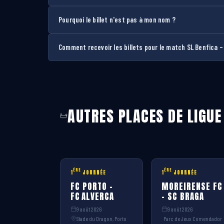
Pourquoi le billet n'est pas à mon nom ?
Comment recevoir les billets pour le match SL Benfica –
AUTRES PLACES DE LIGUE
ÈRE
ÈRE
1
JOURNÉE
1
JOURNÉE
FC PORTO –
MOREIRENSE FC
FC ALVERCA
– SC BRAGA
9 août 2026
9 août 2026
Stade du Dragon, Porto
Parc de Jeux Comendador