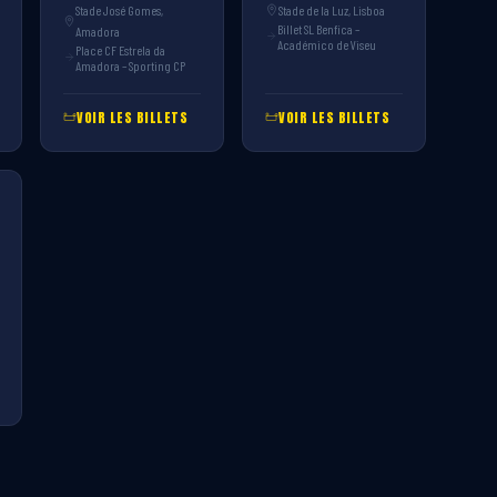
Stade José Gomes,
Stade de la Luz, Lisboa
Billet SL Benfica –
Amadora
Académico de Viseu
Place CF Estrela da
Amadora – Sporting CP
VOIR LES BILLETS
VOIR LES BILLETS