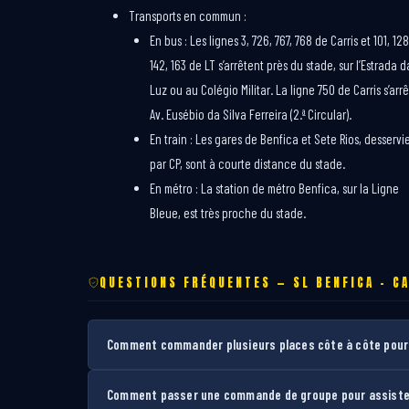
Transports en commun :
En bus : Les lignes 3, 726, 767, 768 de Carris et 101, 128
142, 163 de LT s’arrêtent près du stade, sur l’Estrada d
Luz ou au Colégio Militar. La ligne 750 de Carris s’arr
Av. Eusébio da Silva Ferreira (2.ª Circular).
En train : Les gares de Benfica et Sete Rios, desservi
par CP, sont à courte distance du stade.
En métro : La station de métro Benfica, sur la Ligne
Bleue, est très proche du stade.
QUESTIONS FRÉQUENTES — SL BENFICA – CA
Comment commander plusieurs places côte à côte pour l
Comment passer une commande de groupe pour assister 