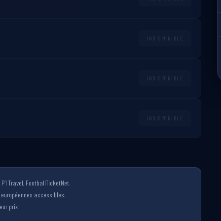
INDISPONIBLE
INDISPONIBLE
INDISPONIBLE
P1 Travel, FootballTicketNet.
s européennes accessibles.
ur prix !