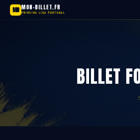
MON-BILLET.FR
MB
PRIMEIRA LIGA PORTUGAL
Aller
au
contenu
BILLET F