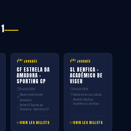
 1
ÈRE
ÈRE
1
JOURNÉE
1
JOURNÉE
CF ESTRELA DA
SL BENFICA –
AMADORA –
ACADÉMICO DE
SPORTING CP
VISEU
9 août 2026
9 août 2026
Stade José Gomes,
Stade de la Luz, Lisboa
Billet SL Benfica –
Amadora
Académico de Viseu
Billet CF Estrela da
Amadora – Sporting CP
VOIR LES BILLETS
VOIR LES BILLETS