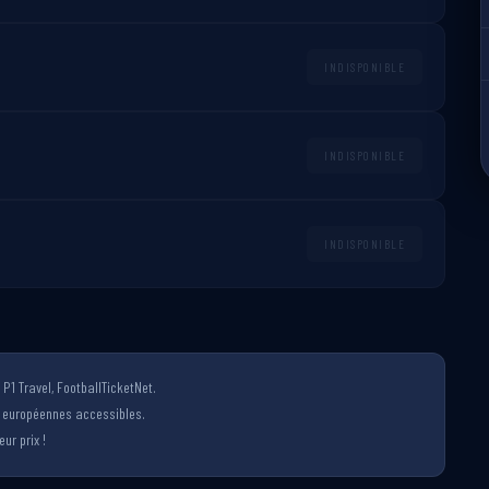
INDISPONIBLE
INDISPONIBLE
INDISPONIBLE
P1 Travel, FootballTicketNet.
s européennes accessibles.
ur prix !