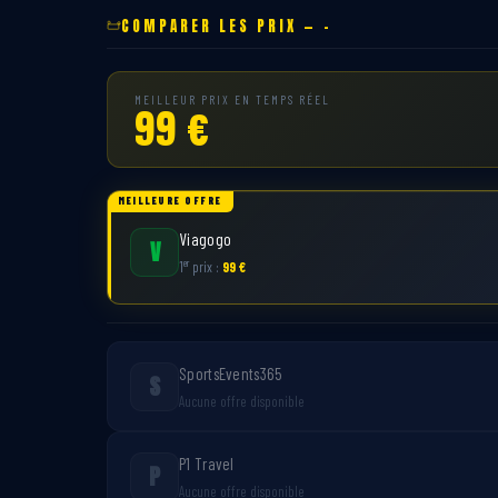
COMPARER LES PRIX — -
MEILLEUR PRIX EN TEMPS RÉEL
99 €
MEILLEURE OFFRE
Viagogo
V
er
1
prix :
99 €
SportsEvents365
S
Aucune offre disponible
P1 Travel
P
Aucune offre disponible