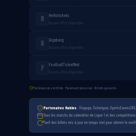
Hellotickets
H
Aucune offre disponible
Gigsberg
G
Aucune offre disponible
FootballTicketNet
F
Aucune offre disponible
Partenaires certifiés · Paiement sécurisé · Billets garantis
Partenaires fiables
: Viagogo, Ticketgum, SportsEvents365, 
Tous les matchs du calendrier de Ligue 1 et des compétition
Tarif des billets mis à jour en temps réel pour obtenir le meille