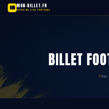
MON-BILLET.FR
MB
PRIMEIRA LIGA PORTUGAL
Aller
au
contenu
BILLET FOO
Dim. 