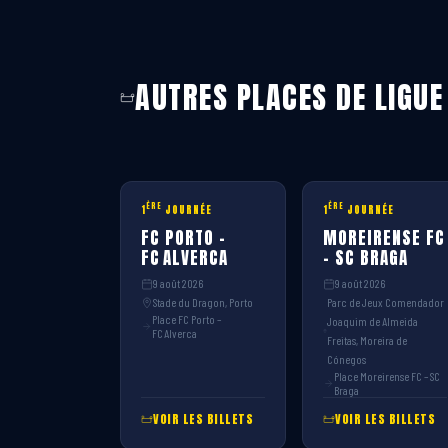
AUTRES PLACES DE LIGUE
ÈRE
ÈRE
1
JOURNÉE
1
JOURNÉE
FC PORTO –
MOREIRENSE FC
FC ALVERCA
– SC BRAGA
9 août 2026
9 août 2026
Stade du Dragon, Porto
Parc de Jeux Comendador
Place FC Porto –
Joaquim de Almeida
FC Alverca
Freitas, Moreira de
Cónegos
Place Moreirense FC – SC
Braga
VOIR LES BILLETS
VOIR LES BILLETS