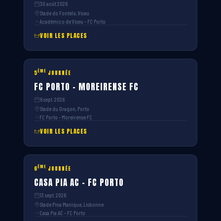
30 août 2026
Stade do Fontelo, Viseu
Académico de Viseu – FC Porto
VOIR LES PLACES
ÈME
5
JOURNÉE
FC PORTO – MOREIRENSE FC
6 sept. 2026
Stade du Dragon, Porto
FC Porto – Moreirense FC
VOIR LES PLACES
ÈME
6
JOURNÉE
CASA PIA AC – FC PORTO
13 sept. 2026
Stade Pina Manique, Lisbonne
Casa Pia AC – FC Porto