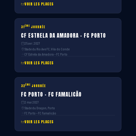
VOIR LES PLACES
ÈME
31
JOURNÉE
CF ESTRELA DA AMADORA – FC PORTO
25 avr. 2027
Stade du Rio Ave FC, Vila do Conde
CF Estrela da Amadora – FC Porto
VOIR LES PLACES
ÈME
32
JOURNÉE
FC PORTO – FC FAMALICÃO
2 mai 2027
Stade du Dragon, Porto
FC Porto – FC Famalicão
VOIR LES PLACES