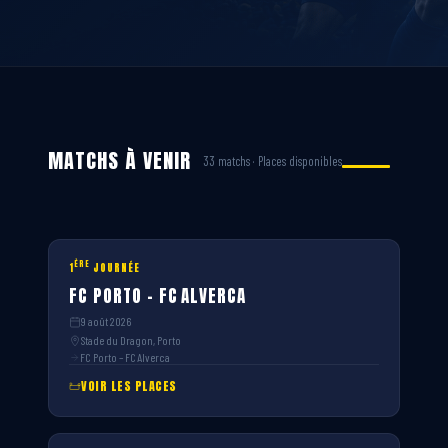
MATCHS À VENIR
33 matchs · Places disponibles
ÈRE
1
JOURNÉE
FC PORTO – FC ALVERCA
9 août 2026
Stade du Dragon, Porto
FC Porto – FC Alverca
VOIR LES PLACES