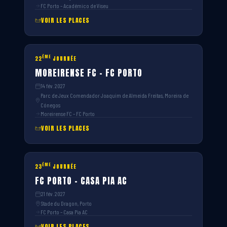
FC Porto – Académico de Viseu
VOIR LES PLACES
ÈME
22
JOURNÉE
MOREIRENSE FC – FC PORTO
14 fév. 2027
Parc de Jeux Comendador Joaquim de Almeida Freitas, Moreira de
Cónegos
Moreirense FC – FC Porto
VOIR LES PLACES
ÈME
23
JOURNÉE
FC PORTO – CASA PIA AC
21 fév. 2027
Stade du Dragon, Porto
FC Porto – Casa Pia AC
VOIR LES PLACES