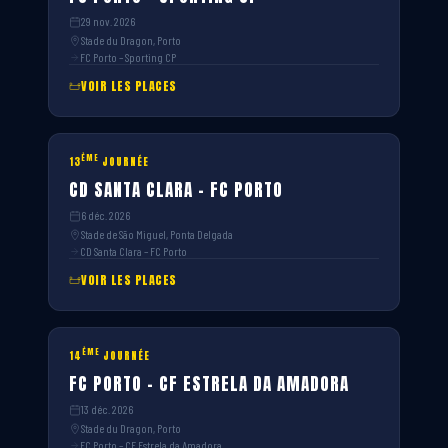
29 nov. 2026
Stade du Dragon, Porto
FC Porto – Sporting CP
VOIR LES PLACES
ÈME
13
JOURNÉE
CD SANTA CLARA – FC PORTO
6 déc. 2026
Stade de São Miguel, Ponta Delgada
CD Santa Clara – FC Porto
VOIR LES PLACES
ÈME
14
JOURNÉE
FC PORTO – CF ESTRELA DA AMADORA
13 déc. 2026
Stade du Dragon, Porto
FC Porto – CF Estrela da Amadora