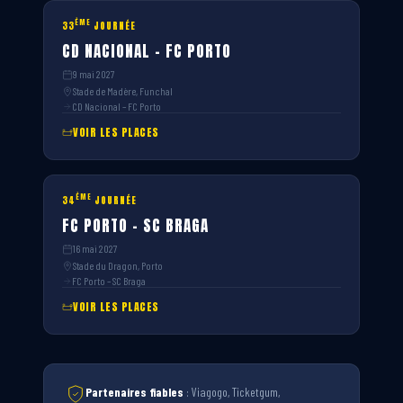
ÈME
33
JOURNÉE
CD NACIONAL – FC PORTO
9 mai 2027
Stade de Madère, Funchal
CD Nacional – FC Porto
VOIR LES PLACES
ÈME
34
JOURNÉE
FC PORTO – SC BRAGA
16 mai 2027
Stade du Dragon, Porto
FC Porto – SC Braga
VOIR LES PLACES
Partenaires fiables
: Viagogo, Ticketgum,