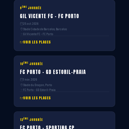
ÈME
9
JOURNÉE
GIL VICENTE FC – FC PORTO
25 oct. 2026
Stade Cidade de Barcelos, Barcelos
Gil Vicente FC – FC Porto
VOIR LES PLACES
ÈME
10
JOURNÉE
FC PORTO – GD ESTORIL-PRAIA
1 nov. 2026
Stade du Dragon, Porto
FC Porto – GD Estoril-Praia
VOIR LES PLACES
ÈME
12
JOURNÉE
FC PORTO – SPORTING CP