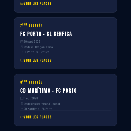
VOIR LES PLACES
ÈME
7
JOURNÉE
FC PORTO – SL BENFICA
20 sept. 2026
Stade du Dragon, Porto
FC Porto – SL Benfica
VOIR LES PLACES
ÈME
8
JOURNÉE
CD MARÍTIMO – FC PORTO
11 oct. 2026
Stade dos Barreiros, Funchal
CD Marítimo – FC Porto
VOIR LES PLACES