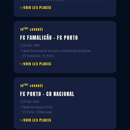
VOIR LES PLACES
ÈME
15
JOURNÉE
FC FAMALICÃO – FC PORTO
20 déc. 2026
Stade Municipal 22 de Junho, Vila Nova de Famalicão
FC Famalicão – FC Porto
VOIR LES PLACES
ÈME
16
JOURNÉE
FC PORTO – CD NACIONAL
27 déc. 2026
Stade du Dragon, Porto
FC Porto – CD Nacional
VOIR LES PLACES