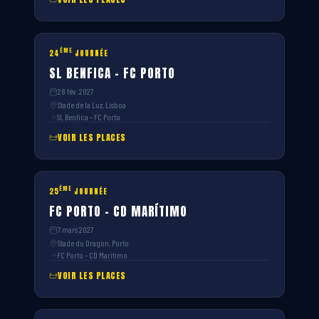
ÈME
24
JOURNÉE
SL BENFICA – FC PORTO
28 fév. 2027
Stade de la Luz, Lisboa
SL Benfica – FC Porto
VOIR LES PLACES
ÈME
25
JOURNÉE
FC PORTO – CD MARÍTIMO
7 mars 2027
Stade du Dragon, Porto
FC Porto – CD Marítimo
VOIR LES PLACES