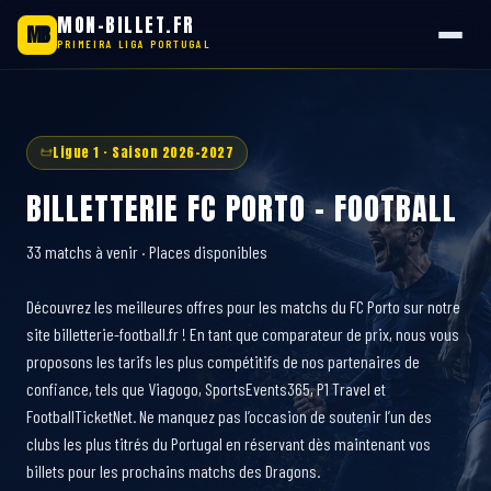
MON-BILLET.FR
MB
PRIMEIRA LIGA PORTUGAL
Aller
au
contenu
Ligue 1 · Saison 2026-2027
BILLETTERIE FC PORTO - FOOTBALL
33 matchs à venir · Places disponibles
Découvrez les meilleures offres pour les matchs du FC Porto sur notre
site billetterie-football.fr ! En tant que comparateur de prix, nous vous
proposons les tarifs les plus compétitifs de nos partenaires de
confiance, tels que Viagogo, SportsEvents365, P1 Travel et
FootballTicketNet. Ne manquez pas l’occasion de soutenir l’un des
clubs les plus titrés du Portugal en réservant dès maintenant vos
billets pour les prochains matchs des Dragons.