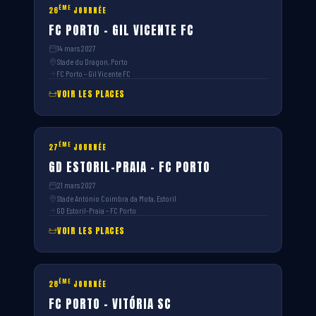
ÈME
26
JOURNÉE
FC PORTO – GIL VICENTE FC
14 mars 2027
Stade du Dragon, Porto
FC Porto – Gil Vicente FC
VOIR LES PLACES
ÈME
27
JOURNÉE
GD ESTORIL-PRAIA – FC PORTO
21 mars 2027
Stade António Coimbra da Mota, Estoril
GD Estoril-Praia – FC Porto
VOIR LES PLACES
ÈME
28
JOURNÉE
FC PORTO – VITÓRIA SC