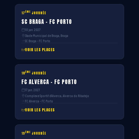
ÈME
17
JOURNÉE
SC BRAGA – FC PORTO
10 jan. 2027
Stade Municipal de Braga, Braga
SC Braga – FC Porto
VOIR LES PLACES
ÈME
18
JOURNÉE
FC ALVERCA – FC PORTO
17 jan. 2027
Complexe Sportif d’Alverca, Alverca do Ribatejo
FC Alverca – FC Porto
VOIR LES PLACES
ÈME
19
JOURNÉE