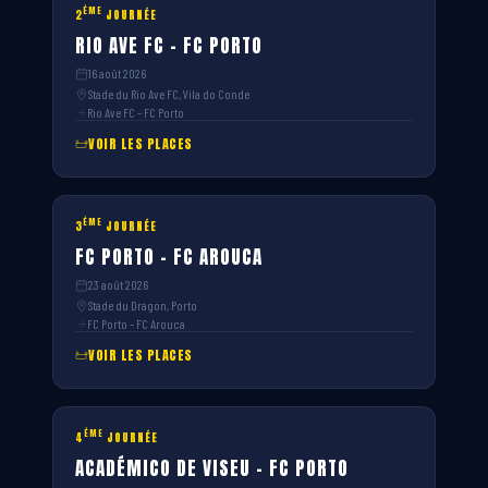
ÈME
2
JOURNÉE
RIO AVE FC – FC PORTO
16 août 2026
Stade du Rio Ave FC, Vila do Conde
Rio Ave FC – FC Porto
VOIR LES PLACES
ÈME
3
JOURNÉE
FC PORTO – FC AROUCA
23 août 2026
Stade du Dragon, Porto
FC Porto – FC Arouca
VOIR LES PLACES
ÈME
4
JOURNÉE
ACADÉMICO DE VISEU – FC PORTO