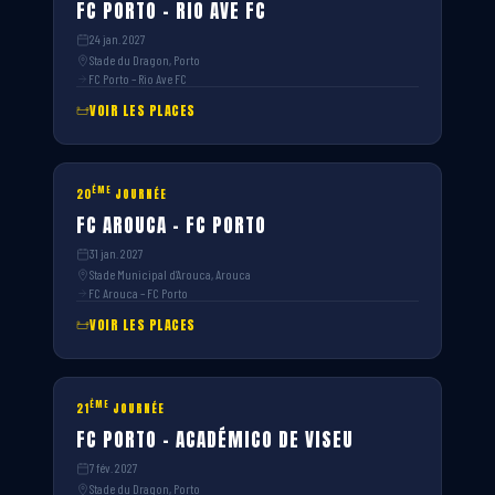
FC PORTO – RIO AVE FC
24 jan. 2027
Stade du Dragon, Porto
FC Porto – Rio Ave FC
VOIR LES PLACES
ÈME
20
JOURNÉE
FC AROUCA – FC PORTO
31 jan. 2027
Stade Municipal d’Arouca, Arouca
FC Arouca – FC Porto
VOIR LES PLACES
ÈME
21
JOURNÉE
FC PORTO – ACADÉMICO DE VISEU
7 fév. 2027
Stade du Dragon, Porto