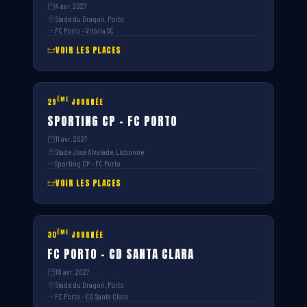
4 avr. 2027
Stade du Dragon, Porto
FC Porto – Vitória SC
VOIR LES PLACES
ÈME
29
JOURNÉE
SPORTING CP – FC PORTO
11 avr. 2027
Stade José Alvalade, Lisbonne
Sporting CP – FC Porto
VOIR LES PLACES
ÈME
30
JOURNÉE
FC PORTO – CD SANTA CLARA
18 avr. 2027
Stade du Dragon, Porto
FC Porto – CD Santa Clara