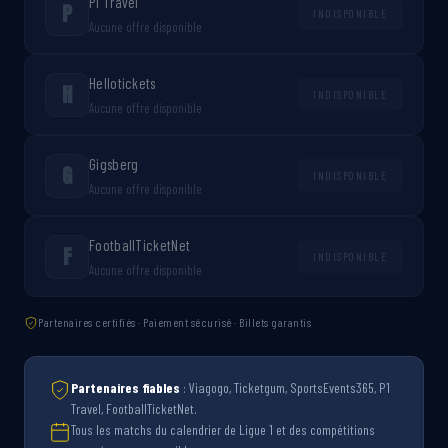
P1 Travel
P
INDISPONIBLE
Aucune offre disponible
Hellotickets
H
INDISPONIBLE
Aucune offre disponible
Gigsberg
G
INDISPONIBLE
Aucune offre disponible
FootballTicketNet
F
INDISPONIBLE
Aucune offre disponible
Partenaires certifiés · Paiement sécurisé · Billets garantis
Partenaires fiables
: Viagogo, Ticketgum, SportsEvents365, P1
Travel, FootballTicketNet.
Tous les matchs du calendrier de Ligue 1 et des compétitions