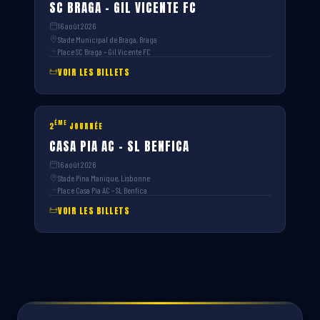
SC BRAGA – GIL VICENTE FC
16 août 2026
Stade Municipal de Braga, Braga
Place SC Braga – Gil Vicente FC
VOIR LES BILLETS
ÈME
2
JOURNÉE
CASA PIA AC – SL BENFICA
16 août 2026
Stade Pina Manique, Lisbonne
Place Casa Pia AC – SL Benfica
VOIR LES BILLETS