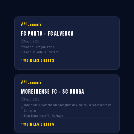
ÈRE
1
JOURNÉE
FC PORTO – FC ALVERCA
9 août 2026
Stade du Dragon, Porto
Place FC Porto – FC Alverca
VOIR LES BILLETS
ÈRE
1
JOURNÉE
MOREIRENSE FC – SC BRAGA
9 août 2026
Parc de Jeux Comendador Joaquim de Almeida Freitas, Moreira de
Cónegos
Billet Moreirense FC – SC Braga
VOIR LES BILLETS