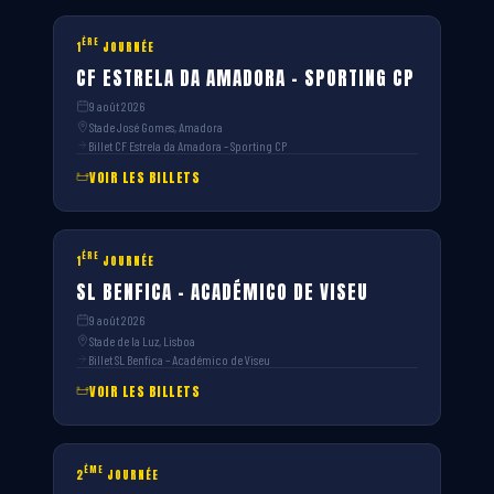
ÈRE
1
JOURNÉE
CF ESTRELA DA AMADORA – SPORTING CP
9 août 2026
Stade José Gomes, Amadora
Billet CF Estrela da Amadora – Sporting CP
VOIR LES BILLETS
ÈRE
1
JOURNÉE
SL BENFICA – ACADÉMICO DE VISEU
9 août 2026
Stade de la Luz, Lisboa
Billet SL Benfica – Académico de Viseu
VOIR LES BILLETS
ÈME
2
JOURNÉE