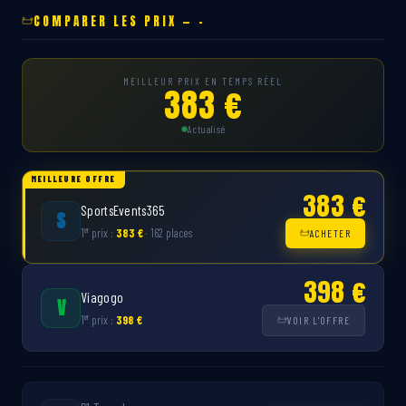
COMPARER LES PRIX — -
MEILLEUR PRIX EN TEMPS RÉEL
383 €
Actualisé
MEILLEURE OFFRE
383 €
SportsEvents365
S
er
1
prix :
383 €
· 162 places
ACHETER
398 €
Viagogo
V
er
1
prix :
398 €
VOIR L'OFFRE