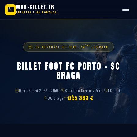
MON-BILLET.FR
MB
PRIMEIRA LIGA PORTUGAL
Aller
au
contenu
ÈME
LIGA PORTUGAL BETCLIC · 34
JOURNÉE
BILLET FOOT FC PORTO – SC
BRAGA
Dim. 16 mai 2027 - 21h00
Stade du Dragon, Porto
FC Porto
dès 383 €
SC Braga