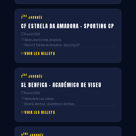
ÈRE
1
JOURNÉE
CF ESTRELA DA AMADORA – SPORTING CP
9 août 2026
Stade José Gomes, Amadora
Place CF Estrela da Amadora – Sporting CP
VOIR LES BILLETS
ÈRE
1
JOURNÉE
SL BENFICA – ACADÉMICO DE VISEU
9 août 2026
Stade de la Luz, Lisboa
Billet SL Benfica – Académico de Viseu
VOIR LES BILLETS
ÈME
2
JOURNÉE