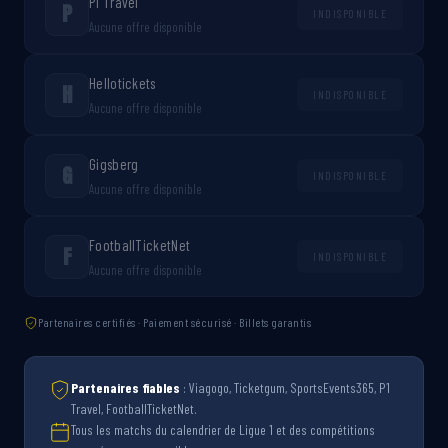
P1 Travel
P
INDISPONIBLE
Aucune offre disponible
Hellotickets
H
INDISPONIBLE
Aucune offre disponible
Gigsberg
G
INDISPONIBLE
Aucune offre disponible
FootballTicketNet
F
INDISPONIBLE
Aucune offre disponible
Partenaires certifiés · Paiement sécurisé · Billets garantis
Partenaires fiables
: Viagogo, Ticketgum, SportsEvents365, P1
Travel, FootballTicketNet.
Tous les matchs du calendrier de Ligue 1 et des compétitions