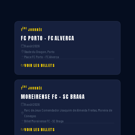
ÈRE
1
JOURNÉE
FC PORTO – FC ALVERCA
9 août 2026
Stade du Dragon, Porto
Place FC Porto – FC Alverca
VOIR LES BILLETS
ÈRE
1
JOURNÉE
MOREIRENSE FC – SC BRAGA
9 août 2026
Parc de Jeux Comendador Joaquim de Almeida Freitas, Moreira de
Cónegos
Billet Moreirense FC – SC Braga
VOIR LES BILLETS