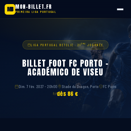
MON-BILLET.FR
MB
PRIMEIRA LIGA PORTUGAL
Aller
au
contenu
ÈME
LIGA PORTUGAL BETCLIC · 21
JOURNÉE
BILLET FOOT FC PORTO –
ACADÉMICO DE VISEU
Dim. 7 fév. 2027 - 20h00
Stade du Dragon, Porto
FC Porto
dès 86 €