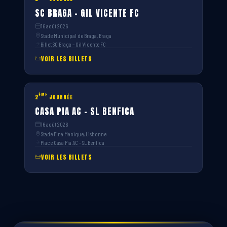
SC BRAGA – GIL VICENTE FC
16 août 2026
Stade Municipal de Braga, Braga
Billet SC Braga – Gil Vicente FC
VOIR LES BILLETS
ÈME
2
JOURNÉE
CASA PIA AC – SL BENFICA
16 août 2026
Stade Pina Manique, Lisbonne
Place Casa Pia AC – SL Benfica
VOIR LES BILLETS