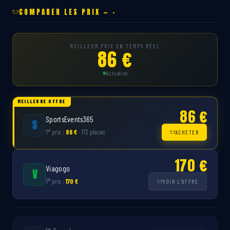
COMPARER LES PRIX — -
MEILLEUR PRIX EN TEMPS RÉEL
86 €
Actualisé
MEILLEURE OFFRE
86 €
SportsEvents365
S
er
1
prix :
86 €
· 172 places
ACHETER
170 €
Viagogo
V
er
1
prix :
170 €
VOIR L'OFFRE