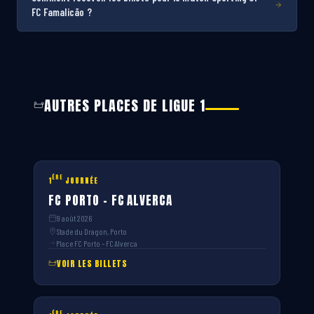
FC Famalicão ?
AUTRES PLACES DE LIGUE 1
ÈRE
1
JOURNÉE
FC PORTO – FC ALVERCA
9 août 2026
Stade du Dragon, Porto
Place FC Porto – FC Alverca
VOIR LES BILLETS
ÈRE