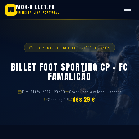
MON-BILLET.FR
MB
PRIMEIRA LIGA PORTUGAL
Aller
au
contenu
ÈME
LIGA PORTUGAL BETCLIC · 23
JOURNÉE
BILLET FOOT SPORTING CP – FC
FAMALICÃO
Dim. 21 fév. 2027 - 20h00
Stade José Alvalade, Lisbonne
dès 29 €
Sporting CP