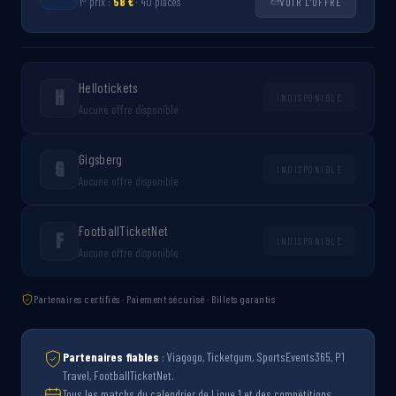
1
prix :
58 €
· 40 places
VOIR L'OFFRE
Hellotickets
H
INDISPONIBLE
Aucune offre disponible
Gigsberg
G
INDISPONIBLE
Aucune offre disponible
FootballTicketNet
F
INDISPONIBLE
Aucune offre disponible
Partenaires certifiés · Paiement sécurisé · Billets garantis
Partenaires fiables
: Viagogo, Ticketgum, SportsEvents365, P1
Travel, FootballTicketNet.
Tous les matchs du calendrier de Ligue 1 et des compétitions