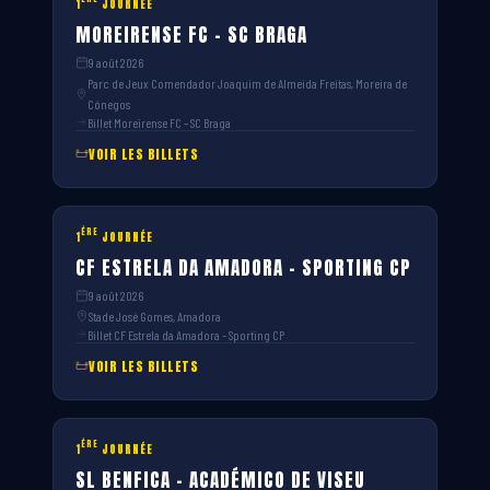
1
JOURNÉE
MOREIRENSE FC – SC BRAGA
9 août 2026
Parc de Jeux Comendador Joaquim de Almeida Freitas, Moreira de
Cónegos
Billet Moreirense FC – SC Braga
VOIR LES BILLETS
ÈRE
1
JOURNÉE
CF ESTRELA DA AMADORA – SPORTING CP
9 août 2026
Stade José Gomes, Amadora
Billet CF Estrela da Amadora – Sporting CP
VOIR LES BILLETS
ÈRE
1
JOURNÉE
SL BENFICA – ACADÉMICO DE VISEU