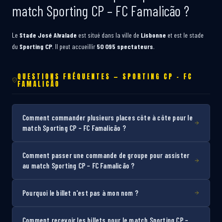
match Sporting CP – FC Famalicão ?
Le
Stade José Alvalade
est situé dans la ville de
Lisbonne
et est le stade
du
Sporting CP
. Il peut accueillir
50 095 spectateurs
.
QUESTIONS FRÉQUENTES — SPORTING CP – FC
FAMALICÃO
Comment commander plusieurs places côte à côte pour le
match Sporting CP – FC Famalicão ?
Comment passer une commande de groupe pour assister
au match Sporting CP – FC Famalicão ?
Pourquoi le billet n'est pas à mon nom ?
Comment recevoir les billets pour le match Sporting CP –