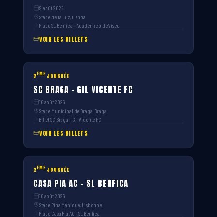
9 août 2026
Stade de la Luz, Lisboa
Place SL Benfica – Académico de Viseu
VOIR LES BILLETS
ÈME
2
JOURNÉE
SC BRAGA – GIL VICENTE FC
16 août 2026
Stade Municipal de Braga, Braga
Billet SC Braga – Gil Vicente FC
VOIR LES BILLETS
ÈME
2
JOURNÉE
CASA PIA AC – SL BENFICA
16 août 2026
Stade Pina Manique, Lisbonne
Place Casa Pia AC – SL Benfica