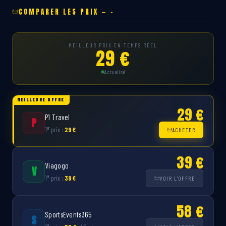
COMPARER LES PRIX — -
MEILLEUR PRIX EN TEMPS RÉEL
29 €
Actualisé
MEILLEURE OFFRE
29 €
P1 Travel
P
er
1
prix :
29 €
ACHETER
39 €
Viagogo
V
er
1
prix :
39 €
VOIR L'OFFRE
58 €
SportsEvents365
S
er