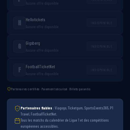
Aucune offre disponible
Hellotickets
H
INDISPONIBLE
Aucune offre disponible
Gigsberg
G
INDISPONIBLE
Aucune offre disponible
FootballTicketNet
F
INDISPONIBLE
Aucune offre disponible
Partenaires certifiés · Paiement sécurisé · Billets garantis
Partenaires fiables
: Viagogo, Ticketgum, SportsEvents365, P1
Travel, FootballTicketNet.
Tous les matchs du calendrier de Ligue 1 et des compétitions
européennes accessibles.