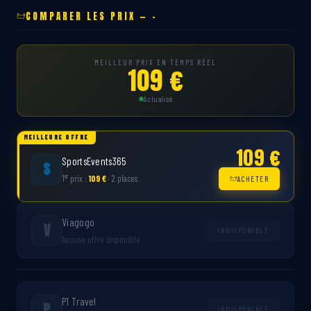
COMPARER LES PRIX — -
MEILLEUR PRIX EN TEMPS RÉEL
109 €
Actualisé
MEILLEURE OFFRE
109 €
SportsEvents365
S
er
1
prix :
109 €
· 2 places
ACHETER
Viagogo
V
INDISPONIBLE
Aucune offre disponible
P1 Travel
P
INDISPONIBLE