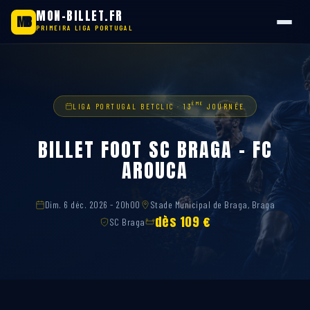
MON-BILLET.FR
MB
PRIMEIRA LIGA PORTUGAL
Aller
au
contenu
ÈME
LIGA PORTUGAL BETCLIC · 13
JOURNÉE
BILLET FOOT SC BRAGA – FC
AROUCA
Dim. 6 déc. 2026 - 20h00
Stade Municipal de Braga, Braga
dès 109 €
SC Braga