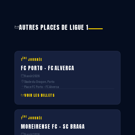
AUTRES PLACES DE LIGUE 1
ÈRE
1
JOURNÉE
FC PORTO – FC ALVERCA
9 août 2026
Stade du Dragon, Porto
Place FC Porto – FC Alverca
VOIR LES BILLETS
ÈRE
1
JOURNÉE
MOREIRENSE FC – SC BRAGA
9 août 2026