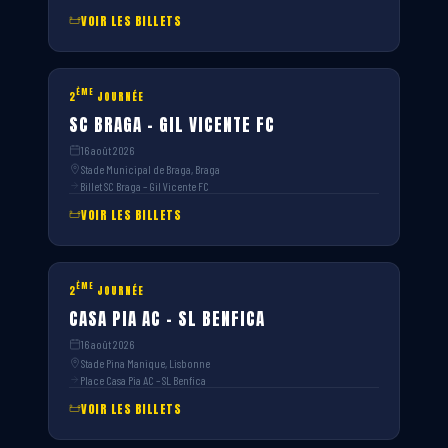
VOIR LES BILLETS
ÈME
2
JOURNÉE
SC BRAGA – GIL VICENTE FC
16 août 2026
Stade Municipal de Braga, Braga
Billet SC Braga – Gil Vicente FC
VOIR LES BILLETS
ÈME
2
JOURNÉE
CASA PIA AC – SL BENFICA
16 août 2026
Stade Pina Manique, Lisbonne
Place Casa Pia AC – SL Benfica
VOIR LES BILLETS