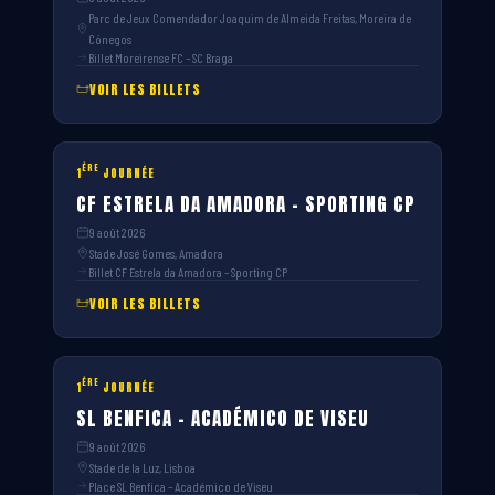
Parc de Jeux Comendador Joaquim de Almeida Freitas, Moreira de
Cónegos
Billet Moreirense FC – SC Braga
VOIR LES BILLETS
ÈRE
1
JOURNÉE
CF ESTRELA DA AMADORA – SPORTING CP
9 août 2026
Stade José Gomes, Amadora
Billet CF Estrela da Amadora – Sporting CP
VOIR LES BILLETS
ÈRE
1
JOURNÉE
SL BENFICA – ACADÉMICO DE VISEU
9 août 2026
Stade de la Luz, Lisboa
Place SL Benfica – Académico de Viseu