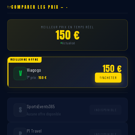
COMPARER LES PRIX — -
MEILLEUR PRIX EN TEMPS RÉEL
150 €
Actualisé
MEILLEURE OFFRE
150 €
Viagogo
V
er
1
prix :
150 €
ACHETER
SportsEvents365
S
INDISPONIBLE
Aucune offre disponible
P1 Travel
P
INDISPONIBLE