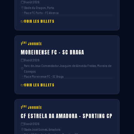
9 août 2026
Stade du Dragon, Porto
Place FC Porto – FC Alverca
VOIR LES BILLETS
ÈRE
1
JOURNÉE
MOREIRENSE FC – SC BRAGA
9 août 2026
Parc de Jeux Comendador Joaquim de Almeida Freitas, Moreira de
Cónegos
Place Moreirense FC – SC Braga
VOIR LES BILLETS
ÈRE
1
JOURNÉE
CF ESTRELA DA AMADORA – SPORTING CP
9 août 2026
Stade José Gomes, Amadora