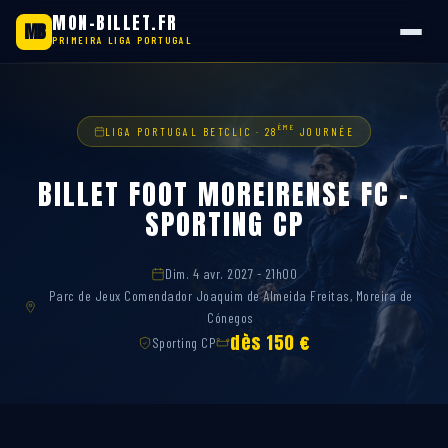
MON-BILLET.FR
MB
PRIMEIRA LIGA PORTUGAL
Aller
au
contenu
ÈME
LIGA PORTUGAL BETCLIC · 28
JOURNÉE
BILLET FOOT MOREIRENSE FC –
SPORTING CP
Dim. 4 avr. 2027 - 21h00
Parc de Jeux Comendador Joaquim de Almeida Freitas, Moreira de
Cónegos
dès 150 €
Sporting CP