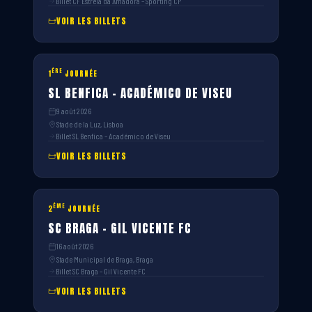
Billet CF Estrela da Amadora – Sporting CP
VOIR LES BILLETS
ÈRE
1
JOURNÉE
SL BENFICA – ACADÉMICO DE VISEU
9 août 2026
Stade de la Luz, Lisboa
Billet SL Benfica – Académico de Viseu
VOIR LES BILLETS
ÈME
2
JOURNÉE
SC BRAGA – GIL VICENTE FC
16 août 2026
Stade Municipal de Braga, Braga
Billet SC Braga – Gil Vicente FC
VOIR LES BILLETS