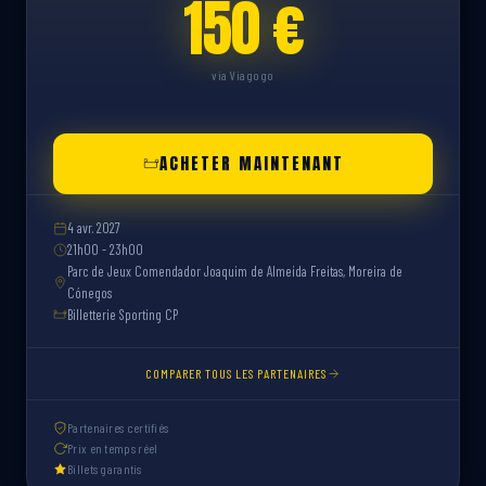
150 €
via Viagogo
ACHETER MAINTENANT
4 avr. 2027
21h00 - 23h00
Parc de Jeux Comendador Joaquim de Almeida Freitas, Moreira de
Cónegos
Billetterie Sporting CP
COMPARER TOUS LES PARTENAIRES
Partenaires certifiés
Prix en temps réel
Billets garantis