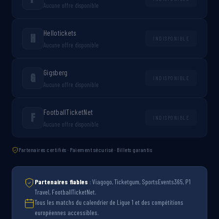
Aucune offre disponible
Hellotickets
H
INDISPONIBLE
Aucune offre disponible
Gigsberg
G
INDISPONIBLE
Aucune offre disponible
FootballTicketNet
F
INDISPONIBLE
Aucune offre disponible
Partenaires certifiés · Paiement sécurisé · Billets garantis
Partenaires fiables
: Viagogo, Ticketgum, SportsEvents365, P1
Travel, FootballTicketNet.
Tous les matchs du calendrier de Ligue 1 et des compétitions
européennes accessibles.