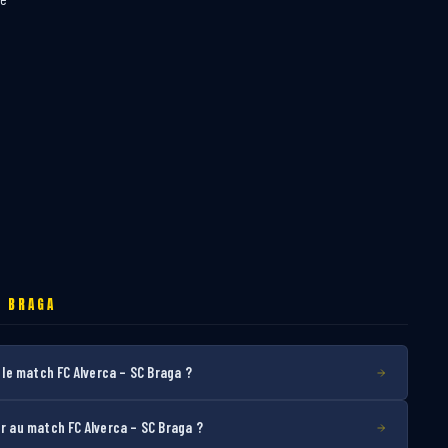
C BRAGA
e match FC Alverca – SC Braga ?
au match FC Alverca – SC Braga ?