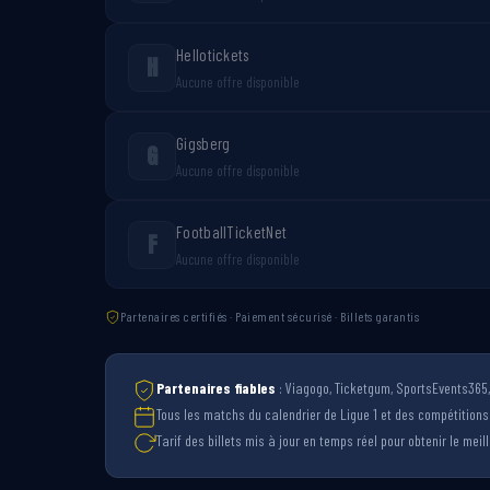
Hellotickets
H
Aucune offre disponible
Gigsberg
G
Aucune offre disponible
FootballTicketNet
F
Aucune offre disponible
Partenaires certifiés · Paiement sécurisé · Billets garantis
Partenaires fiables
: Viagogo, Ticketgum, SportsEvents365, 
Tous les matchs du calendrier de Ligue 1 et des compétition
Tarif des billets mis à jour en temps réel pour obtenir le meille