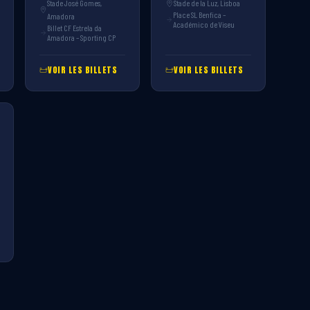
Stade José Gomes,
Stade de la Luz, Lisboa
Place SL Benfica –
Amadora
Académico de Viseu
Billet CF Estrela da
Amadora – Sporting CP
VOIR LES BILLETS
VOIR LES BILLETS