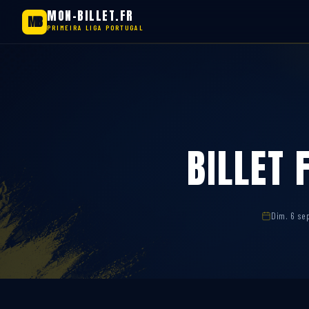
MON-BILLET.FR
MB
PRIMEIRA LIGA PORTUGAL
Aller
au
contenu
BILLET 
Dim. 6 se