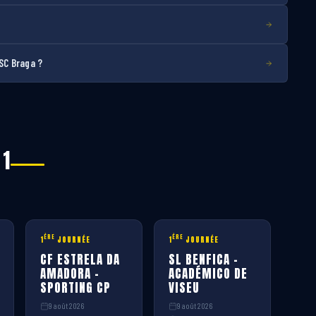
 SC Braga ?
 1
ÈRE
ÈRE
1
JOURNÉE
1
JOURNÉE
CF ESTRELA DA
SL BENFICA –
AMADORA –
ACADÉMICO DE
SPORTING CP
VISEU
9 août 2026
9 août 2026