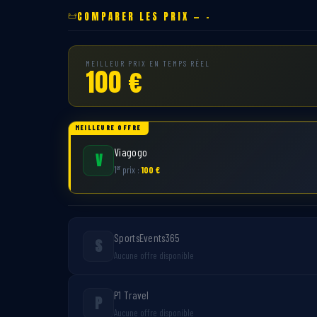
COMPARER LES PRIX — -
MEILLEUR PRIX EN TEMPS RÉEL
100 €
MEILLEURE OFFRE
Viagogo
V
er
1
prix :
100 €
SportsEvents365
S
Aucune offre disponible
P1 Travel
P
Aucune offre disponible