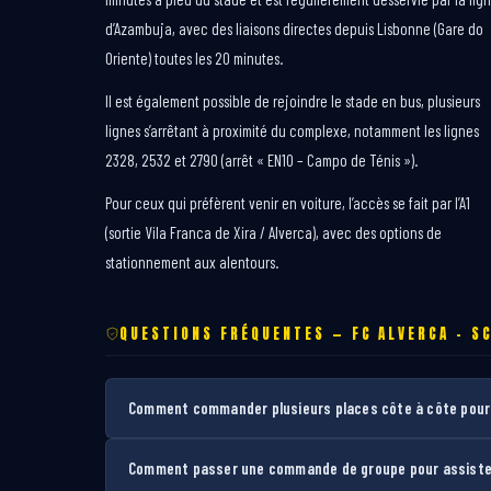
d’Azambuja, avec des liaisons directes depuis Lisbonne (Gare do
Oriente) toutes les 20 minutes.
Il est également possible de rejoindre le stade en bus, plusieurs
lignes s’arrêtant à proximité du complexe, notamment les lignes
2328, 2532 et 2790 (arrêt « EN10 – Campo de Ténis »).
Pour ceux qui préfèrent venir en voiture, l’accès se fait par l’A1
(sortie Vila Franca de Xira / Alverca), avec des options de
stationnement aux alentours.
QUESTIONS FRÉQUENTES — FC ALVERCA – S
Comment commander plusieurs places côte à côte pour l
Comment passer une commande de groupe pour assister 