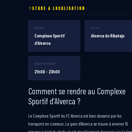
STADE & LOCALISATION
STADE
VILLE
Complexe Sportif
Alverca do Ribatejo
d’Alverca
COUP D'ENVOI
21h00 - 23h00
Comment se rendre au Complexe
Sportif d’Alverca ?
Le Complexe Sportif du FC Alverca est bien desservi par les
transports en commun. La gare d’Alverca se trouve à environ 15
minutes à pied du stade et est régulièrement desservie par la lig