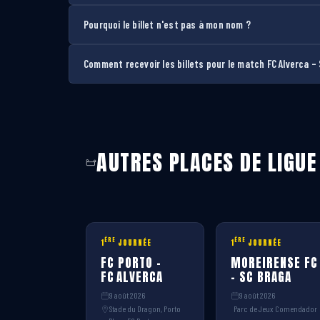
Pourquoi le billet n'est pas à mon nom ?
Comment recevoir les billets pour le match FC Alverca –
AUTRES PLACES DE LIGUE
ÈRE
ÈRE
1
JOURNÉE
1
JOURNÉE
FC PORTO –
MOREIRENSE FC
FC ALVERCA
– SC BRAGA
9 août 2026
9 août 2026
Stade du Dragon, Porto
Parc de Jeux Comendador