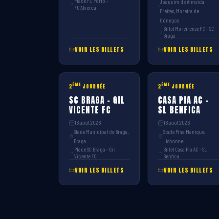
Place FC Porto –
Joaquim de Almeida
FC Alverca
Freitas, Moreira de
Cónegos
Billet Moreirense FC – SC
Braga
VOIR LES BILLETS
VOIR LES BILLETS
ÈME
ÈME
2
JOURNÉE
2
JOURNÉE
SC BRAGA – GIL
CASA PIA AC –
VICENTE FC
SL BENFICA
16 août 2026
16 août 2026
Stade Municipal de Braga,
Stade Pina Manique,
Braga
Lisbonne
Place SC Braga – Gil
Billet Casa Pia AC – SL
Vicente FC
Benfica
VOIR LES BILLETS
VOIR LES BILLETS