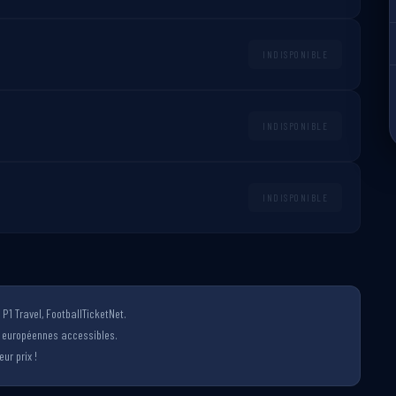
INDISPONIBLE
INDISPONIBLE
INDISPONIBLE
P1 Travel, FootballTicketNet.
s européennes accessibles.
ur prix !