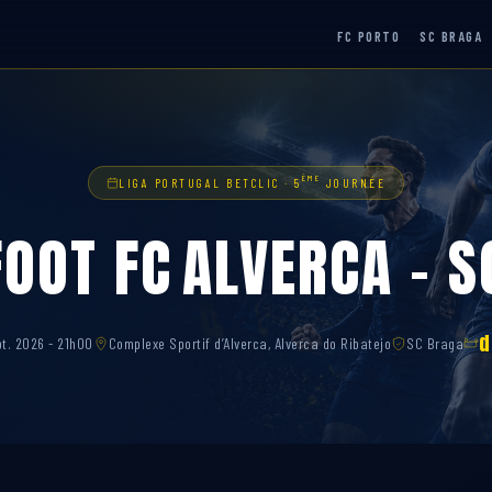
FC PORTO
SC BRAGA
ÈME
LIGA PORTUGAL BETCLIC · 5
JOURNÉE
FOOT FC ALVERCA – 
d
pt. 2026 - 21h00
Complexe Sportif d’Alverca, Alverca do Ribatejo
SC Braga