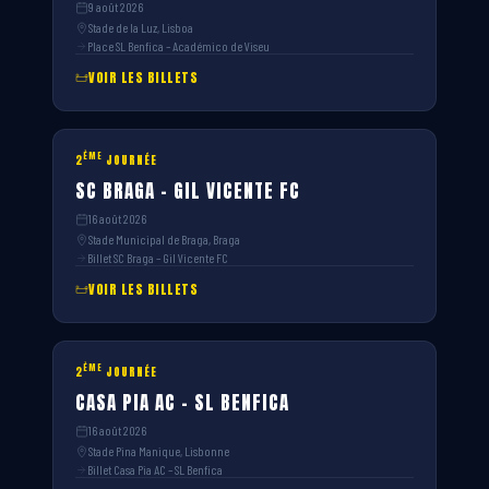
9 août 2026
Stade de la Luz, Lisboa
Place SL Benfica – Académico de Viseu
VOIR LES BILLETS
ÈME
2
JOURNÉE
SC BRAGA – GIL VICENTE FC
16 août 2026
Stade Municipal de Braga, Braga
Billet SC Braga – Gil Vicente FC
VOIR LES BILLETS
ÈME
2
JOURNÉE
CASA PIA AC – SL BENFICA
16 août 2026
Stade Pina Manique, Lisbonne
Billet Casa Pia AC – SL Benfica