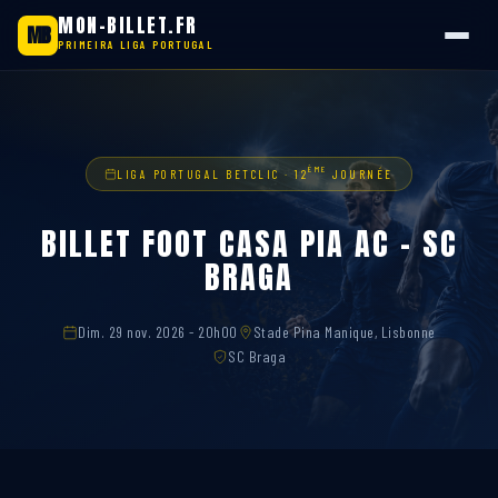
MON-BILLET.FR
MB
PRIMEIRA LIGA PORTUGAL
Aller
au
contenu
ÈME
LIGA PORTUGAL BETCLIC · 12
JOURNÉE
BILLET FOOT CASA PIA AC – SC
BRAGA
Dim. 29 nov. 2026 - 20h00
Stade Pina Manique, Lisbonne
SC Braga