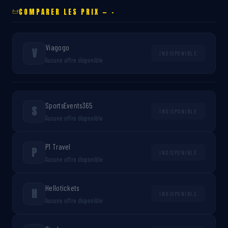
COMPARER LES PRIX — -
Viagogo
V
INDISPONIBLE
Aucune offre disponible
SportsEvents365
S
INDISPONIBLE
Aucune offre disponible
P1 Travel
P
INDISPONIBLE
Aucune offre disponible
Hellotickets
H
INDISPONIBLE
Aucune offre disponible