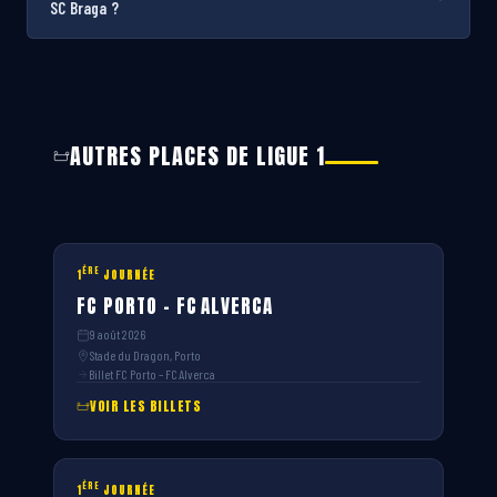
SC Braga ?
AUTRES PLACES DE LIGUE 1
ÈRE
1
JOURNÉE
FC PORTO – FC ALVERCA
9 août 2026
Stade du Dragon, Porto
Billet FC Porto – FC Alverca
VOIR LES BILLETS
ÈRE
1
JOURNÉE