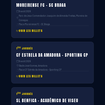
MOREIRENSE FC – SC BRAGA
9 août 2026
Parc de Jeux Comendador Joaquim de Almeida Freitas, Moreira de
Cónegos
Place Moreirense FC – SC Braga
VOIR LES BILLETS
ÈRE
1
JOURNÉE
CF ESTRELA DA AMADORA – SPORTING CP
9 août 2026
Stade José Gomes, Amadora
Place CF Estrela da Amadora – Sporting CP
VOIR LES BILLETS
ÈRE
1
JOURNÉE
SL BENFICA – ACADÉMICO DE VISEU