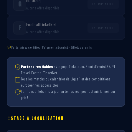
Gigsberg
G
INDISPONIBLE
Aucune offre disponible
FootballTicketNet
F
INDISPONIBLE
Aucune offre disponible
Partenaires certifiés · Paiement sécurisé · Billets garantis
Partenaires fiables
: Viagogo, Ticketgum, SportsEvents365, P1
Travel, FootballTicketNet.
Tous les matchs du calendrier de Ligue 1 et des compétitions
européennes accessibles.
Tarif des billets mis à jour en temps réel pour obtenir le meilleur
prix !
STADE & LOCALISATION