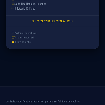
Stade Pina Manique, Lisbonne
Billetterie SC Braga
COMPARER TOUS LES PARTENAIRES
Partenaires certifiés
Prix en temps réel
Billets garantis
Contactez-nous
Mentions légales
Nos partenaires
Politique de cookies