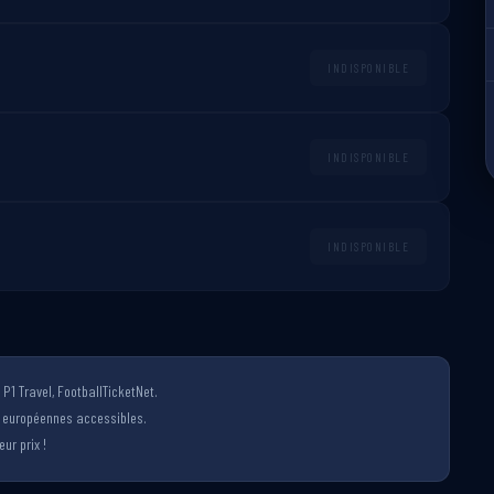
INDISPONIBLE
INDISPONIBLE
INDISPONIBLE
P1 Travel, FootballTicketNet.
s européennes accessibles.
ur prix !