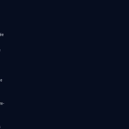
uée
e
de
re-
s