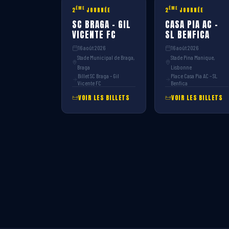
ÈME
ÈME
2
JOURNÉE
2
JOURNÉE
SC BRAGA – GIL
CASA PIA AC –
VICENTE FC
SL BENFICA
16 août 2026
16 août 2026
Stade Municipal de Braga,
Stade Pina Manique,
Braga
Lisbonne
Billet SC Braga – Gil
Place Casa Pia AC – SL
Vicente FC
Benfica
VOIR LES BILLETS
VOIR LES BILLETS