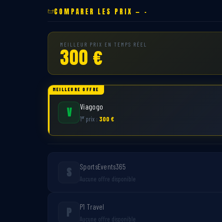
COMPARER LES PRIX — -
MEILLEUR PRIX EN TEMPS RÉEL
300 €
MEILLEURE OFFRE
Viagogo
V
er
1
prix :
300 €
SportsEvents365
S
Aucune offre disponible
P1 Travel
P
Aucune offre disponible