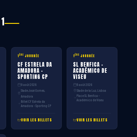
 1
ÈRE
ÈRE
1
JOURNÉE
1
JOURNÉE
CF ESTRELA DA
SL BENFICA –
AMADORA –
ACADÉMICO DE
SPORTING CP
VISEU
9 août 2026
9 août 2026
Stade José Gomes,
Stade de la Luz, Lisboa
Place SL Benfica –
Amadora
Académico de Viseu
Billet CF Estrela da
Amadora – Sporting CP
VOIR LES BILLETS
VOIR LES BILLETS