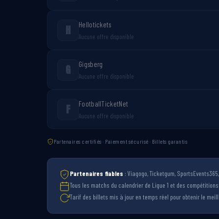
Hellotickets
H
Aucune offre disponible
Gigsberg
G
Aucune offre disponible
FootballTicketNet
F
Aucune offre disponible
Partenaires certifiés · Paiement sécurisé · Billets garantis
Partenaires fiables
: Viagogo, Ticketgum, SportsEvents365, 
Tous les matchs du calendrier de Ligue 1 et des compétition
Tarif des billets mis à jour en temps réel pour obtenir le meille