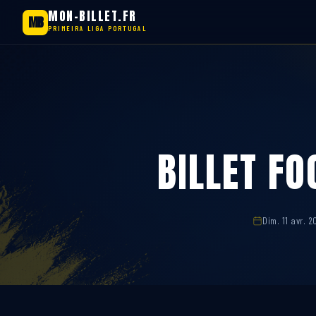
MON-BILLET.FR
MB
PRIMEIRA LIGA PORTUGAL
Aller
au
contenu
BILLET FO
Dim. 11 avr. 2