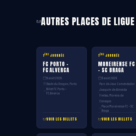
AUTRES PLACES DE LIGUE
ÈRE
ÈRE
1
JOURNÉE
1
JOURNÉE
FC PORTO –
MOREIRENSE FC
FC ALVERCA
– SC BRAGA
9 août 2026
9 août 2026
Stade du Dragon, Porto
Parc de Jeux Comendador
Billet FC Porto –
Joaquim de Almeida
FC Alverca
Freitas, Moreira de
Cónegos
Place Moreirense FC – SC
Braga
VOIR LES BILLETS
VOIR LES BILLETS