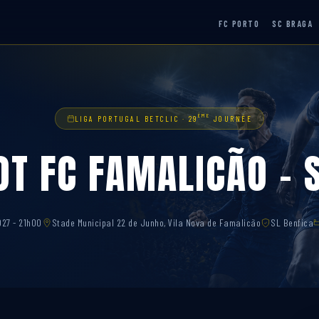
FC PORTO
SC BRAGA
ÈME
LIGA PORTUGAL BETCLIC · 29
JOURNÉE
OT FC FAMALICÃO – 
027 - 21h00
Stade Municipal 22 de Junho, Vila Nova de Famalicão
SL Benfica