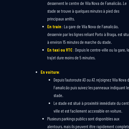
desservent le centre de Vila Nova de Famalicão. Le
stade se trouve à quelques minutes à pied des
principaux arrêts.
En train
: La gare de Vila Nova de Famalicão,
desservie par les lignes reliant Porto à Braga, est sit
à environ 15 minutes de marche du stade.
En taxi ou VTC
: Depuis le centre-ville ou la gare, l
trajet dure moins de 5 minutes.
En voiture
:
Depuis l’autoroute A3 ou A7, rejoignez Vila Nova 
Famalicão puis suivez les panneaux indiquant le
stade.
Le stade est situé à proximité immédiate du cent
ville et est facilement accessible en voiture.
Plusieurs parkings publics sont disponibles aux
alentours, mais ils peuvent être rapidement complet